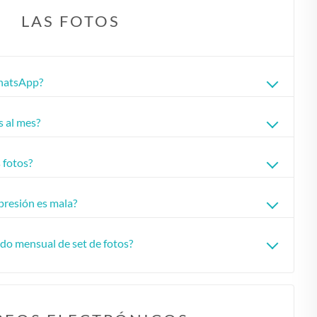
LAS FOTOS
🇧🇪
BÉLGICA
🇩🇪
ALEMANIA
🇨🇿
CHEQUIA
WhatsApp?
🇨🇾
CHIPRE
s al mes?
🇭🇷
CROACIA
🇩🇰
DINAMARCA
 fotos?
🇸🇰
ESLOVAQUIA
mpresión es mala?
🇸🇮
ESLOVENIA
🇪🇸
ESPAÑA
do mensual de set de fotos?
🇺🇸
ESTADOS UNIDOS
🇪🇪
ESTONIA