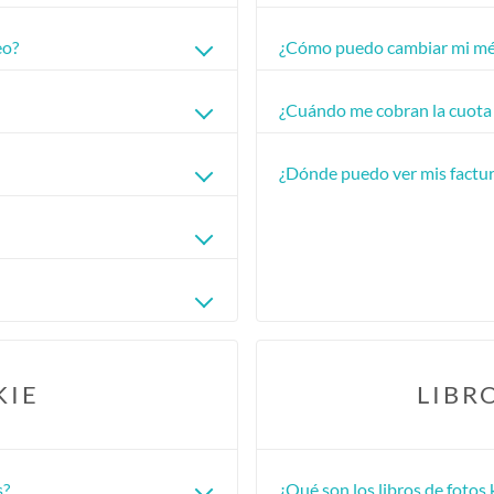
eo?
¿Cómo puedo cambiar mi mé
¿Cuándo me cobran la cuota
¿Dónde puedo ver mis factu
KIE
LIBR
s?
¿Qué son los libros de fotos 