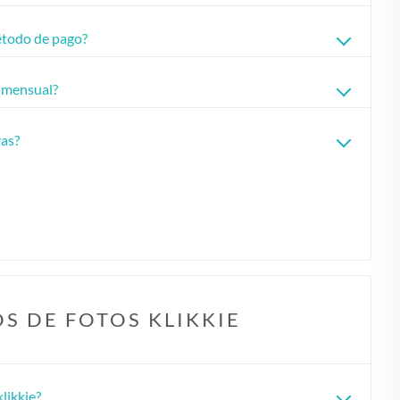
🇵🇹
PORTUGAL
todo de pago?
🇬🇧
REINO UNIDO
🇸🇪
SUECIA
 mensual?
ras?
OS DE FOTOS KLIKKIE
klikkie?