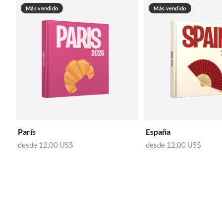
Más vendido
Más vendido
París
España
desde
12,00 US$
desde
12,00 US$