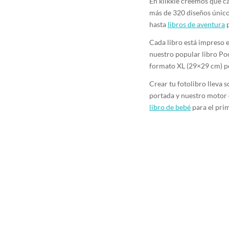
En klikkie creemos que ca
más de 320 diseños único
hasta
libros de aventura
p
Cada libro está impreso 
nuestro popular libro Poc
formato XL (29×29 cm) po
Crear tu fotolibro lleva s
portada y nuestro motor d
libro de bebé
para el pri