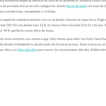
da momento especial merece un sitio en tu estantería. Nuestra colección
s de portada únicos en seis categorías: desde
libros de viaje
con más de 2
ara senderistas, navegantes y ciclistas.
en papel de calidad premium con un acabado robusto en tapa dura. Elige 
ket (10×10 cm) desde solo 12 €, el clásico libro Grande (21×21 cm) por 3
r 44 €, perfecto como libro de mesa.
olo unos minutos con nuestra app. Solo tienes que subir tus fotos favorita
e diseño inteligente lo ajusta todo de forma preciosa. Tanto si buscas u
mer año o un
libro del año
para reunir los momentazos del año, klikkie tien