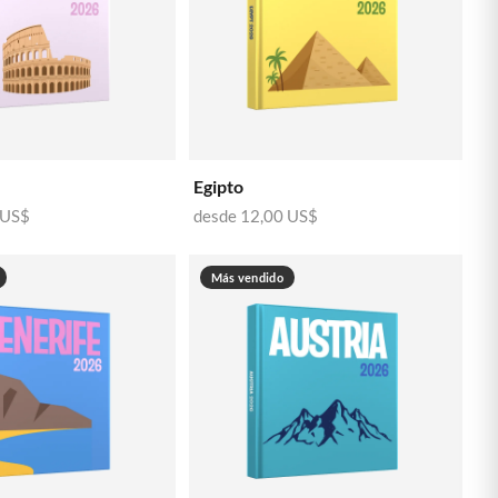
🇬🇷
GRECIA
🇭🇺
HUNGRÍA
🇮🇪
IRLANDA
🇮🇹
ITALIA
Egipto
🇱🇻
LETONIA
 US$
desde
12,00 US$
🇱🇹
LITUANIA
🇱🇺
LUXEMBURGO
Más vendido
🇲🇹
MALTA
🇳🇱
PAÍSES BAJOS
🇵🇱
POLONIA
🇵🇹
PORTUGAL
🇬🇧
REINO UNIDO