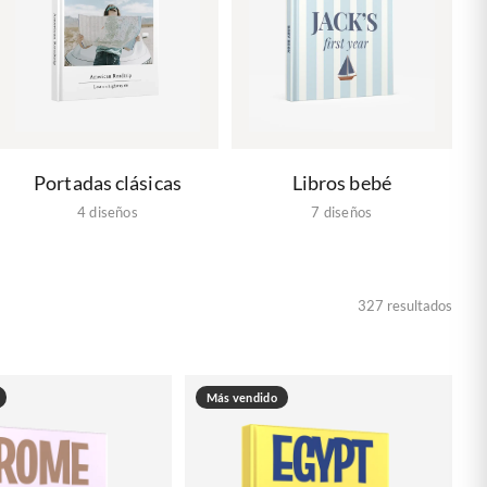
🇧🇪
BÉLGICA
🇩🇪
ALEMANIA
🇨🇿
CHEQUIA
🇨🇾
CHIPRE
🇭🇷
CROACIA
Portadas clásicas
Libros bebé
🇩🇰
DINAMARCA
4 diseños
7 diseños
🇸🇰
ESLOVAQUIA
🇸🇮
ESLOVENIA
327 resultados
🇪🇸
ESPAÑA
🇺🇸
ESTADOS UNIDOS
🇪🇪
ESTONIA
Más vendido
🇫🇮
FINLANDIA
🇫🇷
FRANCIA