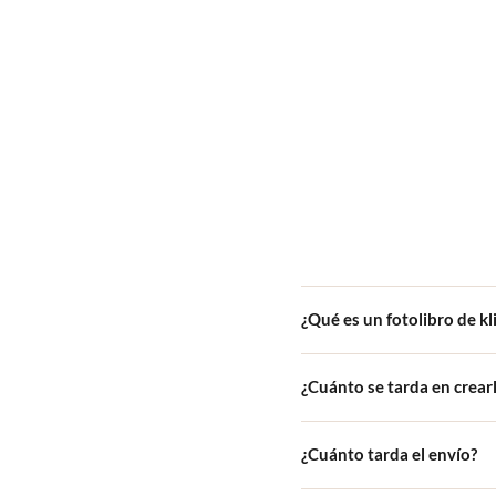
¿Qué es un fotolibro de kl
Un fotolibro de klikkie es u
¿Cuánto se tarda en crear
app, escoges un diseño de po
calidad.
La mayoría de nuestros clien
¿Cuánto tarda el envío?
fotos automáticamente y pue