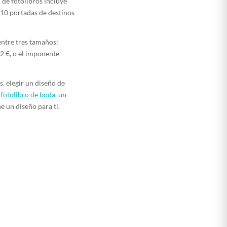
 de fotolibros incluye
10 portadas de destinos
entre tres tamaños:
2 €, o el imponente
s, elegir un diseño de
n
fotolibro de boda
, un
e un diseño para ti.