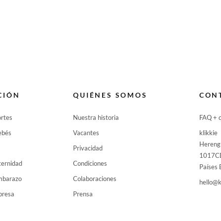
CIÓN
QUIÉNES SOMOS
CON
rtes
Nuestra historia
FAQ + 
ebés
Vacantes
klikkie
Hereng
Privacidad
1017C
ternidad
Condiciones
Países 
embarazo
Colaboraciones
hello@k
presa
Prensa