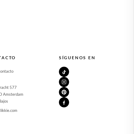
🇺🇸
ESTADOS UNIDOS
🇪🇪
ESTONIA
🇫🇮
FINLANDIA
🇫🇷
FRANCIA
🇬🇷
GRECIA
TACTO
SÍGUENOS EN
🇭🇺
HUNGRÍA
contacto
🇮🇪
IRLANDA
🇮🇹
ITALIA
racht 577
D Amsterdam
🇱🇻
LETONIA
Bajos
🇱🇹
LITUANIA
likkie.com
🇱🇺
LUXEMBURGO
🇲🇹
MALTA