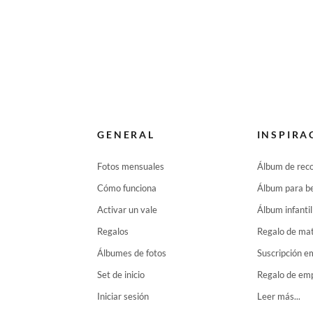
GENERAL
INSPIRA
Fotos mensuales
Álbum de reco
Cómo funciona
Álbum para b
Activar un vale
Álbum infantil
Regalos
Regalo de ma
Álbumes de fotos
Suscripción 
Set de inicio
Regalo de em
Iniciar sesión
Leer más...