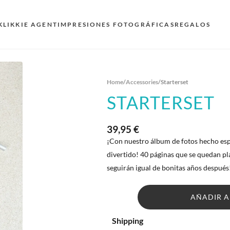
KLIKKIE AGENT
IMPRESIONES FOTOGRÁFICAS
REGALOS
Home
/
Accessories
/
Starterset
STARTERSET
39,95 €
¡Con nuestro álbum de fotos hecho espe
divertido! 40 páginas que se quedan pla
seguirán igual de bonitas años después
AÑADIR A
Shipping