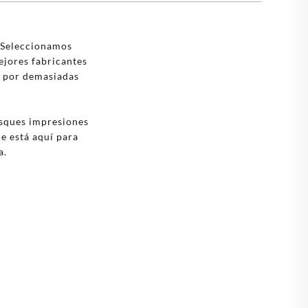
🇵🇹
PORTUGAL
🇬🇧
REINO UNIDO
. Seleccionamos
jores fabricantes
🇸🇪
SUECIA
o por demasiadas
busques impresiones
ie está aquí para
a.