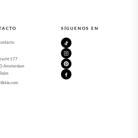
TACTO
SÍGUENOS EN
contacto
racht 577
D Amsterdam
Bajos
likkie.com