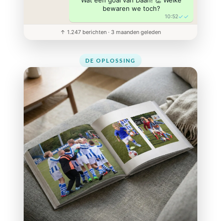
Wat een goal van Daan! 👏 Welke
bewaren we toch?
✓✓
10:52
↑ 1.247 berichten · 3 maanden geleden
DE OPLOSSING