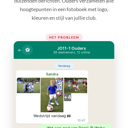
duizenden berichten. Ouders verzamelen alle
hoogtepunten in een fotoboek met logo,
kleuren en stijl van jullie club.
HET PROBLEEM
JO11-1 Ouders
⚽
←
38 deelnemers, 12 online
Vandaag
Sandra
+4
Wedstrijd vandaag 📸
10:47