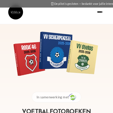
⏰
De pilot is gesloten — bedankt voor jullie inter
In samenwerking met
VOETBALFOTOBOEKEN