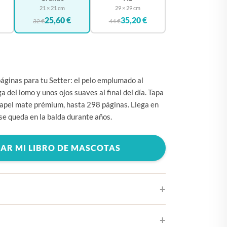
🇧🇪
BÉLGICA
21 × 21 cm
29 × 29 cm
25,60 €
35,20 €
🇩🇪
32 €
44 €
ALEMANIA
🇨🇿
CHEQUIA
🇨🇾
CHIPRE
🇭🇷
CROACIA
áginas para tu Setter: el pelo emplumado al
rga del lomo y unos ojos suaves al final del día. Tapa
🇩🇰
DINAMARCA
papel mate prémium, hasta 298 páginas. Llega en
🇸🇰
ESLOVAQUIA
 se queda en la balda durante años.
🇸🇮
ESLOVENIA
AR MI LIBRO DE MASCOTAS
🇪🇸
ESPAÑA
🇺🇸
ESTADOS UNIDOS
🇪🇪
ESTONIA
🇫🇮
FINLANDIA
🇫🇷
FRANCIA
diseños de portada