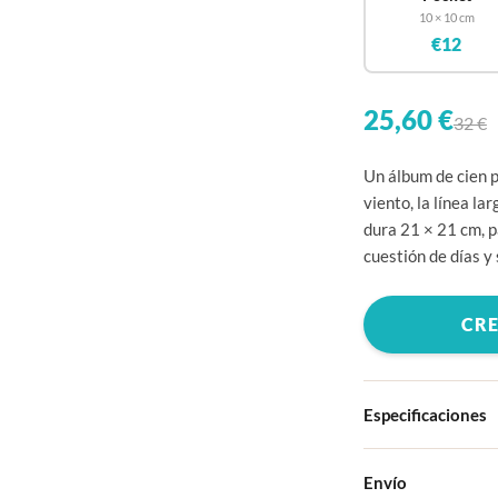
10 × 10 cm
€12
25,60 €
32 €
Un álbum de cien p
viento, la línea la
dura 21 × 21 cm, 
cuestión de días y
CRE
Especificaciones
Tapa dura
Envío
Elige entre cuatro 