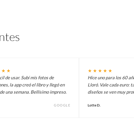
entes
★★★
★★★★★
il de usar. Subí mis fotos de
Hice uno para los 60 añ
nes, la app creó el libro y llegó en
Lloró. Vale cada euro: t
de una semana. Bellísimo impreso.
diseños se ven muy prof
Lotte D.
GOOGLE