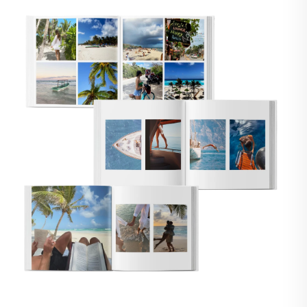
🇸🇪
SUECIA