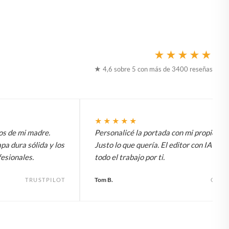
★★★★★
★ 4,6 sobre 5 con más de 3400 reseñas
★★★★★
os de mi madre.
Personalicé la portada con mi propio títu
apa dura sólida y los
Justo lo que quería. El editor con IA hace
esionales.
todo el trabajo por ti.
Tom B.
TRUSTPILOT
GOO