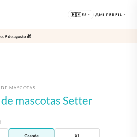
🇧🇪
ES
MI PERFIL
o, 9 de agosto 🎁
SUGERIDO
EN · ENGLISH
OTROS IDIOMAS
NL · NEDERLANDS
DE · DEUTSCH
 DE MASCOTAS
FR · FRANÇAIS
o de mascotas Setter
ES · ESPAÑOL
O
Grande
XL