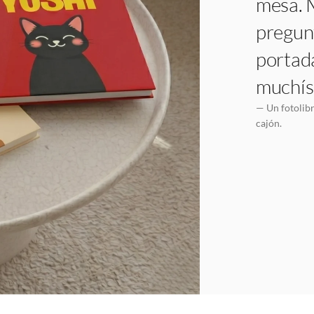
mesa. 
pregun
portada
muchís
— Un fotolibr
cajón.