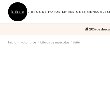
LIBROS DE FOTOS
IMPRESIONES MENSUALES
🎁 20% de descue
Inicio
Fotolibros
Libros de mascotas
/
/
/
Setter
‹