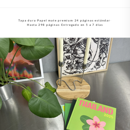
Tapa dura
·
Papel mate premium
·
24 páginas estándar
·
Hasta 298 páginas
·
Entregado en 5 a 7 días