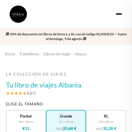
🎁 20% de descuento en libros de fotos L y XL con el código KLIKKIE20 — hasta
el domingo, 9 de agosto 🎁
Inicio
Fotolibros
Libros de viaje
/
/
/
Albania
‹
›
LA COLECCIÓN DE VIAJES
Tu libro de viajes Albania
★★★★★
4,6/5
ELIGE EL TAMAÑO
Pocket
Grande
XL
10 × 10 cm
21 × 21 cm
29 × 29 cm
€12
25,60 €
35,20 €
32 €
44 €