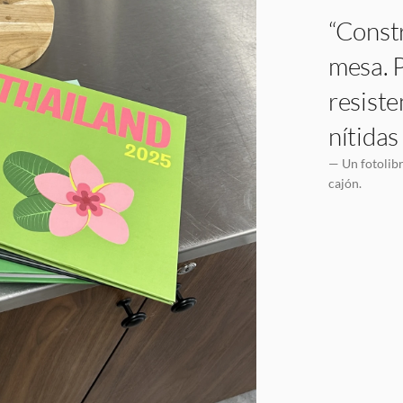
“Constr
mesa. P
resiste
nítidas
— Un fotolibr
cajón.