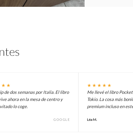
entes
★★★
★★★★★
p de dos semanas por Italia. El libro
Me llevé el libro Pocke
ive ahora en la mesa de centro y
Tokio. La cosa más bonit
vitado lo coge.
premium incluso en est
Léa M.
GOOGLE