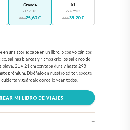
🇧🇪
BÉLGICA
Grande
XL
21 × 21 cm
29 × 29 cm
🇩🇪
ALEMANIA
25,60 €
35,20 €
32 €
44 €
🇨🇿
CHEQUIA
🇨🇾
CHIPRE
🇭🇷
CROACIA
 en una storie: cabe en un libro. picos volcánicos
🇩🇰
DINAMARCA
ico, salinas blancas y ritmos criollos saliendo de
🇸🇰
ESLOVAQUIA
 la playa. 21 × 21 cm con tapa dura y hasta 298
mate prémium. Diséñalo en nuestro editor, escoge
🇸🇮
ESLOVENIA
 cubierta y guárdalo donde lo vean todos.
🇪🇸
ESPAÑA
🇺🇸
ESTADOS UNIDOS
REAR MI LIBRO DE VIAJES
🇪🇪
ESTONIA
🇫🇮
FINLANDIA
🇫🇷
FRANCIA