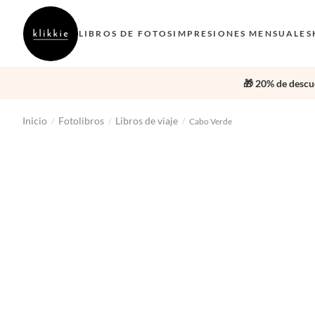
LIBROS DE FOTOS
IMPRESIONES MENSUALES
🎁 20% de descue
Inicio
Fotolibros
Libros de viaje
/
/
/
Cabo Verde
‹