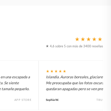
★★★★★
★ 4,6 sobre 5 con más de 3400 reseñas
★★★★★
t en una escapada a
Islandia. Auroras boreales, glaciares, to
a. Se siente
Me preocupaba que las fotos oscuras
e tamaño pequeño.
quedaran apagadas pero se ven preciosa
Sophia W.
APP STORE
TRUSTPI