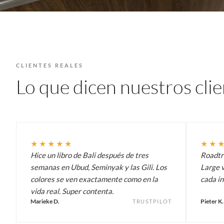
CLIENTES REALES
Lo que dicen nuestros cli
★★★★★
★★
Hice un libro de Bali después de tres
Roadtri
semanas en Ubud, Seminyak y las Gili. Los
Large v
colores se ven exactamente como en la
cada in
vida real. Super contenta.
Marieke D.
Pieter K.
TRUSTPILOT