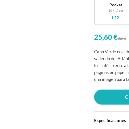
Pocket
10 × 10 cm
€12
25,60 €
32 €
Cabo Verde no cabe
saliendo del Atlánt
los cafés frente a
páginas en papel 
una imagen para la
C
Especificaciones