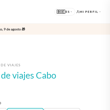
🇧🇪
ES
MI PERFIL
o, 9 de agosto 🎁
SUGERIDO
EN · ENGLISH
OTROS IDIOMAS
NL · NEDERLANDS
DE · DEUTSCH
 DE VIAJES
o de viajes Cabo
FR · FRANÇAIS
ES · ESPAÑOL
O