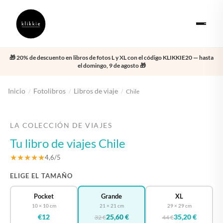
🎁 20% de descuento en libros de fotos L y XL con el código KLIKKIE20 — hasta
el domingo, 9 de agosto 🎁
Inicio
Fotolibros
Libros de viaje
/
/
/
Chile
‹
›
LA COLECCIÓN DE VIAJES
Tu libro de viajes Chile
★★★★★
4,6/5
ELIGE EL TAMAÑO
Pocket
Grande
XL
10 × 10 cm
21 × 21 cm
29 × 29 cm
€12
25,60 €
35,20 €
32 €
44 €