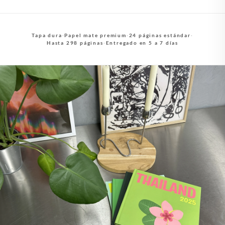
Tapa dura
·
Papel mate premium
·
24 páginas estándar
·
Hasta 298 páginas
·
Entregado en 5 a 7 días