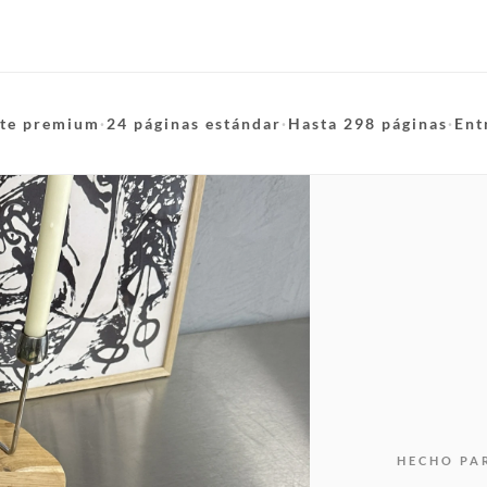
te premium
·
24 páginas estándar
·
Hasta 298 páginas
·
Ent
HECHO PA