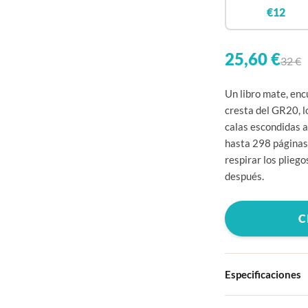
€12
25,60 €
32 €
Un libro mate, enc
cresta del GR20, lo
calas escondidas al
hasta 298 páginas 
respirar los plieg
después.
C
Especificaciones
Tapa dura