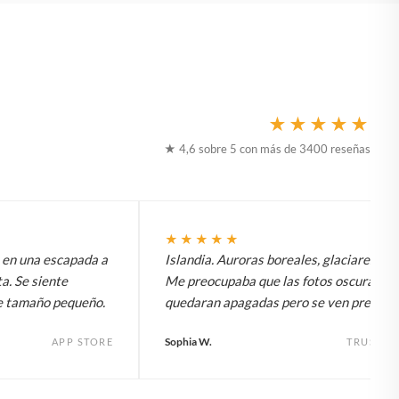
★★★★★
★ 4,6 sobre 5 con más de 3400 reseñas
★★★★★
t en una escapada a
Islandia. Auroras boreales, glaciares, to
a. Se siente
Me preocupaba que las fotos oscuras
e tamaño pequeño.
quedaran apagadas pero se ven preciosa
Sophia W.
APP STORE
TRUSTPI