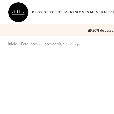
LIBROS DE FOTOS
IMPRESIONES MENSUALES
🎁 20% de descue
Inicio
Fotolibros
Libros de viaje
/
/
/
Córcega
‹