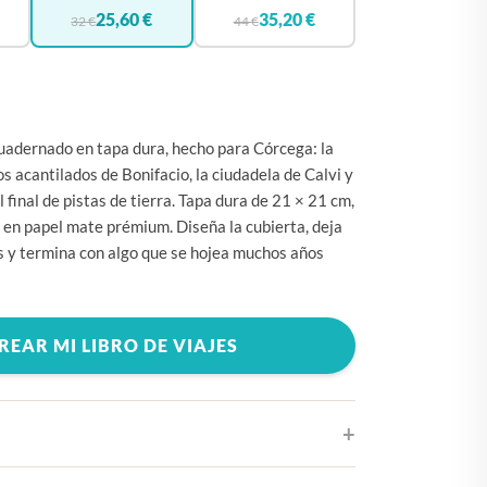
🇧🇪
BÉLGICA
25,60 €
35,20 €
32 €
44 €
🇩🇪
ALEMANIA
🇨🇿
CHEQUIA
🇨🇾
CHIPRE
uadernado en tapa dura, hecho para Córcega: la
🇭🇷
CROACIA
s acantilados de Bonifacio, la ciudadela de Calvi y
 final de pistas de tierra. Tapa dura de 21 × 21 cm,
🇩🇰
DINAMARCA
en papel mate prémium. Diseña la cubierta, deja
🇸🇰
ESLOVAQUIA
os y termina con algo que se hojea muchos años
🇸🇮
ESLOVENIA
🇪🇸
ESPAÑA
REAR MI LIBRO DE VIAJES
🇺🇸
ESTADOS UNIDOS
🇪🇪
ESTONIA
🇫🇮
FINLANDIA
🇫🇷
FRANCIA