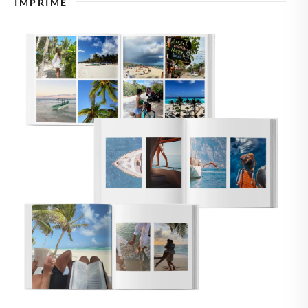
IMPRIME
🇸🇪
SUECIA