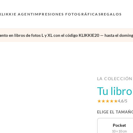
KLIKKIE AGENT
IMPRESIONES FOTOGRÁFICAS
REGALOS
nto en libros de fotos L y XL con el código KLIKKIE20 — hasta el doming
›
LA COLECCIÓN
Tu libr
★★★★★
4,6/5
ELIGE EL TAMAÑ
Pocket
10 × 10 cm