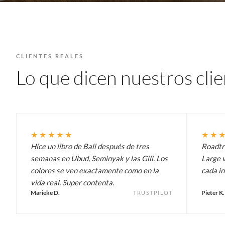
CLIENTES REALES
Lo que dicen nuestros cli
★★★★★
★★
Hice un libro de Bali después de tres
Roadtri
semanas en Ubud, Seminyak y las Gili. Los
Large v
colores se ven exactamente como en la
cada in
vida real. Super contenta.
Marieke D.
Pieter K.
TRUSTPILOT