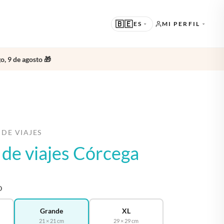
🇧🇪
ES
MI PERFIL
o, 9 de agosto 🎁
SUGERIDO
EN · ENGLISH
OTROS IDIOMAS
NL · NEDERLANDS
DE · DEUTSCH
 DE VIAJES
o de viajes Córcega
FR · FRANÇAIS
ES · ESPAÑOL
O
Grande
XL
21 × 21 cm
29 × 29 cm