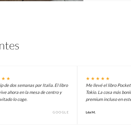
entes
★★★
★★★★★
p de dos semanas por Italia. El libro
Me llevé el libro Pocke
ive ahora en la mesa de centro y
Tokio. La cosa más bonit
vitado lo coge.
premium incluso en est
Léa M.
GOOGLE