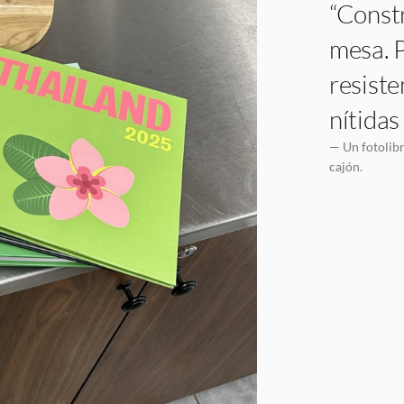
“Constr
mesa. P
resiste
nítidas
— Un fotolibr
cajón.