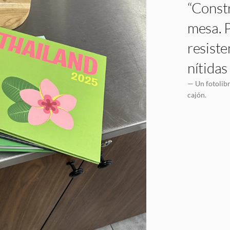
“Constr
mesa. P
resiste
nítidas
— Un fotolibr
cajón.