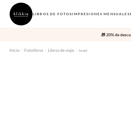
LIBROS DE FOTOS
IMPRESIONES MENSUALES
🎁 20% de descue
Inicio
Fotolibros
Libros de viaje
/
/
/
Israel
‹