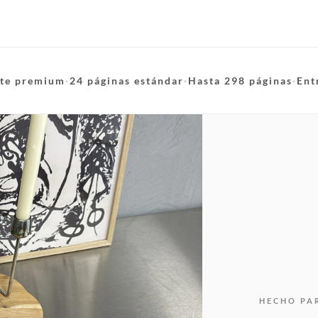
te premium
·
24 páginas estándar
·
Hasta 298 páginas
·
Ent
HECHO PA