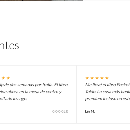
entes
★★★
★★★★★
p de dos semanas por Italia. El libro
Me llevé el libro Pocke
ive ahora en la mesa de centro y
Tokio. La cosa más bonit
vitado lo coge.
premium incluso en est
Léa M.
GOOGLE