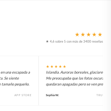
★★★★★
★ 4,6 sobre 5 con más de 3400 reseñas
★★★★★
t en una escapada a
Islandia. Auroras boreales, glaciares, to
a. Se siente
Me preocupaba que las fotos oscuras
e tamaño pequeño.
quedaran apagadas pero se ven preciosa
Sophia W.
APP STORE
TRUSTPI