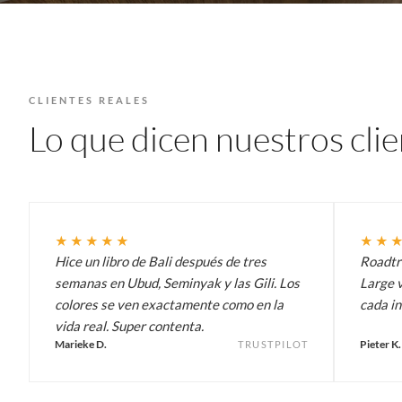
CLIENTES REALES
Lo que dicen nuestros cli
★★★★★
★★
Hice un libro de Bali después de tres
Roadtri
semanas en Ubud, Seminyak y las Gili. Los
Large v
colores se ven exactamente como en la
cada in
vida real. Super contenta.
Marieke D.
Pieter K.
TRUSTPILOT