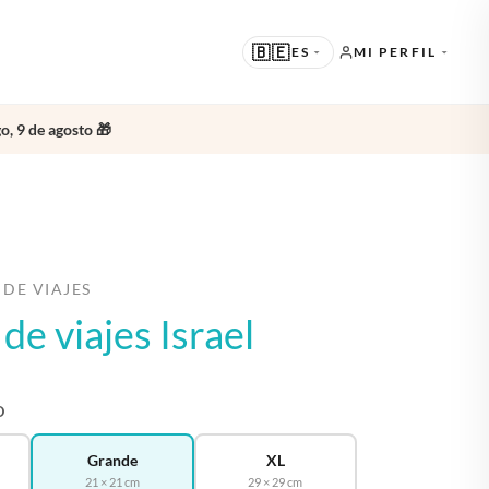
🇧🇪
ES
MI PERFIL
o, 9 de agosto 🎁
SUGERIDO
EN · ENGLISH
OTROS IDIOMAS
NL · NEDERLANDS
DE · DEUTSCH
 DE VIAJES
 de viajes Israel
FR · FRANÇAIS
ES · ESPAÑOL
O
Grande
XL
21 × 21 cm
29 × 29 cm