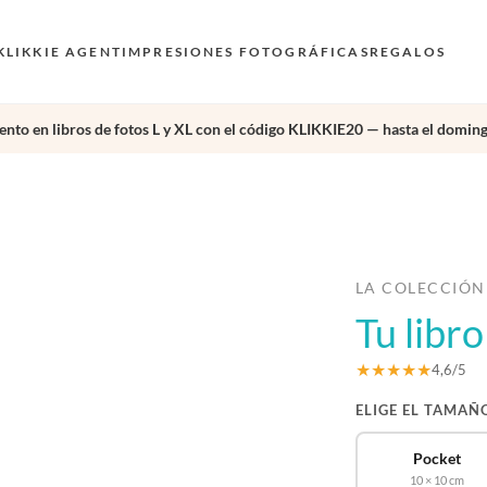
KLIKKIE AGENT
IMPRESIONES FOTOGRÁFICAS
REGALOS
nto en libros de fotos L y XL con el código KLIKKIE20 — hasta el doming
›
LA COLECCIÓN
Tu libro
★★★★★
4,6/5
ELIGE EL TAMAÑ
Pocket
10 × 10 cm