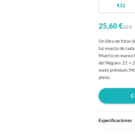
€12
25,60 €
32 €
Un libro de fotos 
luz exacta de cada
Muerto en marea ba
del Néguev. 21 × 2
mate prémium. Món
plano.
C
Especificaciones
Tapa dura