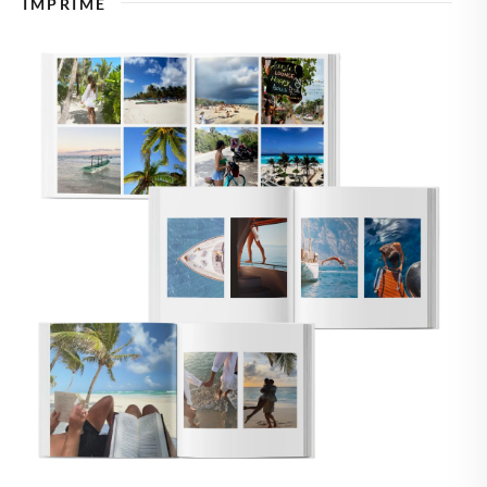
IMPRIME
🇸🇪
SUECIA