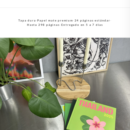
Tapa dura
·
Papel mate premium
·
24 páginas estándar
·
Hasta 298 páginas
·
Entregado en 5 a 7 días