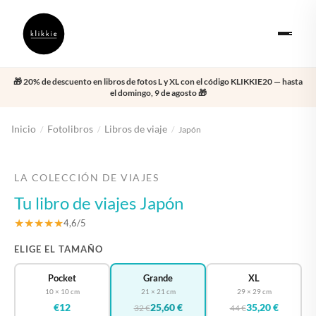
🎁 20% de descuento en libros de fotos L y XL con el código KLIKKIE20 — hasta
el domingo, 9 de agosto 🎁
Inicio
Fotolibros
Libros de viaje
/
/
/
Japón
‹
›
LA COLECCIÓN DE VIAJES
Tu libro de viajes Japón
★★★★★
4,6/5
ELIGE EL TAMAÑO
Pocket
Grande
XL
10 × 10 cm
21 × 21 cm
29 × 29 cm
€12
25,60 €
35,20 €
32 €
44 €