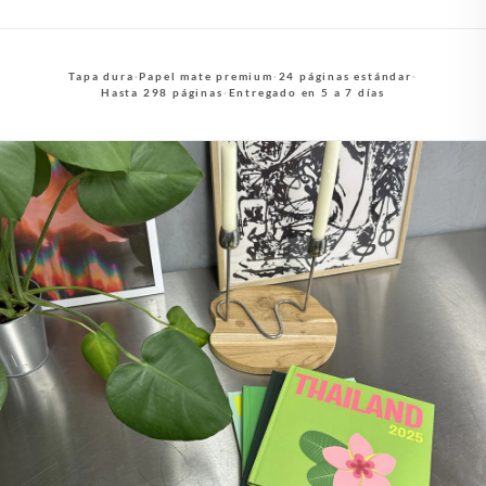
Tapa dura
·
Papel mate premium
·
24 páginas estándar
·
Hasta 298 páginas
·
Entregado en 5 a 7 días