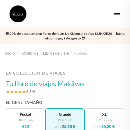
🎁 20% de descuento en libros de fotos L y XL con el código KLIKKIE20 — hasta
el domingo, 9 de agosto 🎁
Inicio
Fotolibros
Libros de viaje
/
/
/
Maldivas
‹
›
LA COLECCIÓN DE VIAJES
Tu libro de viajes Maldivas
★★★★★
4,6/5
ELIGE EL TAMAÑO
Pocket
Grande
XL
10 × 10 cm
21 × 21 cm
29 × 29 cm
€12
25,60 €
35,20 €
32 €
44 €