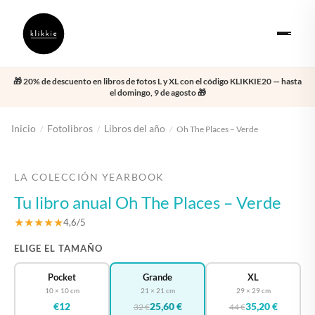
🎁 20% de descuento en libros de fotos L y XL con el código KLIKKIE20 — hasta
el domingo, 9 de agosto 🎁
Inicio
Fotolibros
Libros del año
/
/
/
Oh The Places – Verde
‹
›
LA COLECCIÓN YEARBOOK
Tu libro anual Oh The Places – Verde
★★★★★
4,6/5
ELIGE EL TAMAÑO
Pocket
Grande
XL
10 × 10 cm
21 × 21 cm
29 × 29 cm
€12
25,60 €
35,20 €
32 €
44 €