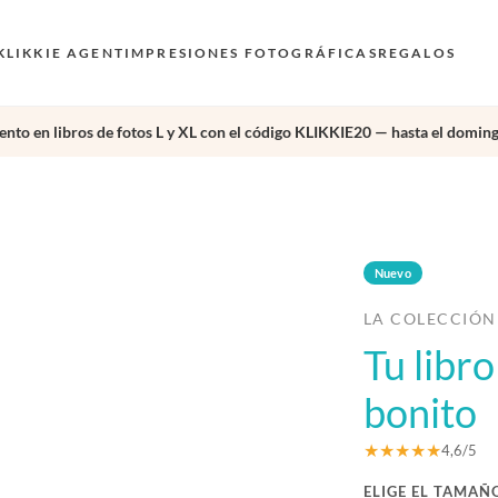
KLIKKIE AGENT
IMPRESIONES FOTOGRÁFICAS
REGALOS
nto en libros de fotos L y XL con el código KLIKKIE20 — hasta el doming
›
Nuevo
LA COLECCIÓN
Tu libr
bonito
★★★★★
4,6/5
ELIGE EL TAMAÑ