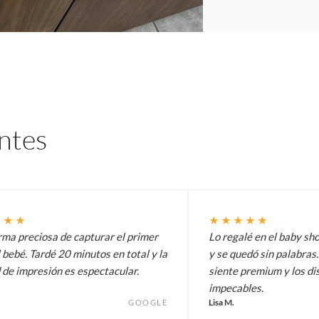
entes
★★★
★★★★★
rma preciosa de capturar el primer
Lo regalé en el baby s
 bebé. Tardé 20 minutos en total y la
y se quedó sin palabras.
 de impresión es espectacular.
siente premium y los di
impecables.
Lisa M.
GOOGLE