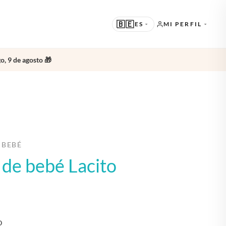
🇧🇪
ES
MI PERFIL
o, 9 de agosto 🎁
SUGERIDO
EN · ENGLISH
OTROS IDIOMAS
NL · NEDERLANDS
DE · DEUTSCH
 BEBÉ
FR · FRANÇAIS
o de bebé Lacito
ES · ESPAÑOL
O