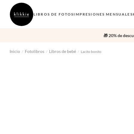
LIBROS DE FOTOS
IMPRESIONES MENSUALES
🎁 20% de descue
Inicio
Fotolibros
Libros de bebé
/
/
/
Lacito bonito
‹