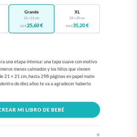
🇧🇪
BÉLGICA
Grande
XL
🇩🇪
ALEMANIA
21 × 21 cm
29 × 29 cm
🇨🇿
CHEQUIA
25,60 €
35,20 €
32 €
44 €
🇨🇾
CHIPRE
🇭🇷
CROACIA
🇩🇰
DINAMARCA
ra una etapa intensa: una tapa suave con motivo
🇸🇰
ESLOVAQUIA
rimeros meses calmados y los hitos que vienen
de 21 × 21 cm, hasta 298 páginas en papel mate
🇸🇮
ESLOVENIA
dentro de diez años te va a agradecer haberlo
🇪🇸
ESPAÑA
🇺🇸
ESTADOS UNIDOS
CREAR MI LIBRO DE BEBÉ
🇪🇪
ESTONIA
🇫🇮
FINLANDIA
🇫🇷
FRANCIA