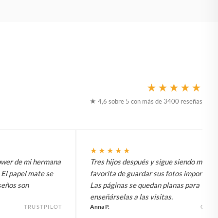
★★★★★
★ 4,6 sobre 5 con más de 3400 reseñas
★★★★★
hower de mi hermana
Tres hijos después y sigue siendo mi for
 El papel mate se
favorita de guardar sus fotos importante
seños son
Las páginas se quedan planas para
enseñárselas a las visitas.
Anna P.
TRUSTPILOT
GOO