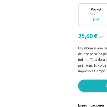
Pocket
10 × 10 cm
€12
25,60 €
32 €
Un álbum suave pa
de lazo para los p
detrás. Tapa dura 
prémium. Tu yo de 
impreso a tiempo.
Especificaciones