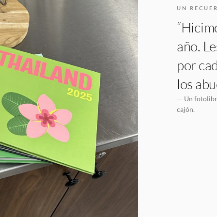
UN RECUE
“Hicimo
año. Le
por cad
los abu
— Un fotolibr
cajón.