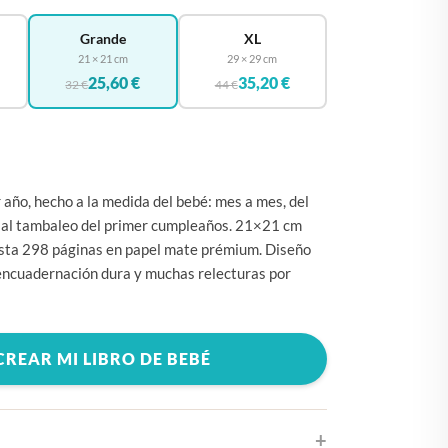
🇧🇪
BÉLGICA
Grande
XL
🇩🇪
ALEMANIA
21 × 21 cm
29 × 29 cm
🇨🇿
CHEQUIA
25,60 €
35,20 €
32 €
44 €
🇨🇾
CHIPRE
🇭🇷
CROACIA
🇩🇰
DINAMARCA
r año, hecho a la medida del bebé: mes a mes, del
🇸🇰
ESLOVAQUIA
a al tambaleo del primer cumpleaños. 21×21 cm
asta 298 páginas en papel mate prémium. Diseño
🇸🇮
ESLOVENIA
 encuadernación dura y muchas relecturas por
🇪🇸
ESPAÑA
🇺🇸
ESTADOS UNIDOS
CREAR MI LIBRO DE BEBÉ
🇪🇪
ESTONIA
🇫🇮
FINLANDIA
🇫🇷
FRANCIA