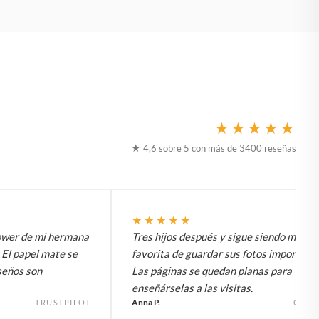
★★★★★
★ 4,6 sobre 5 con más de 3400 reseñas
★★★★★
hower de mi hermana
Tres hijos después y sigue siendo mi for
 El papel mate se
favorita de guardar sus fotos importante
seños son
Las páginas se quedan planas para
enseñárselas a las visitas.
Anna P.
TRUSTPILOT
GOO