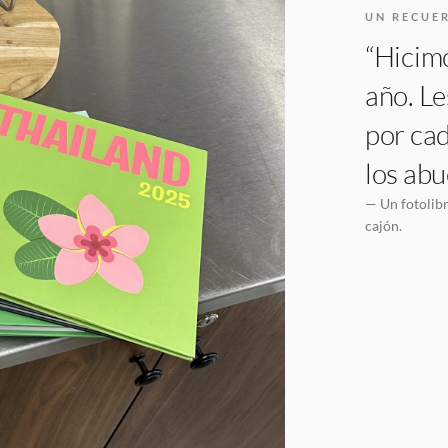
UN RECUE
“Hicimo
año. Le
por cad
los abu
— Un fotolibr
cajón.