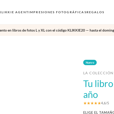
KLIKKIE AGENT
IMPRESIONES FOTOGRÁFICAS
REGALOS
nto en libros de fotos L y XL con el código KLIKKIE20 — hasta el doming
›
Nuevo
LA COLECCIÓN
Tu libr
año
★★★★★
4,6/5
ELIGE EL TAMAÑ