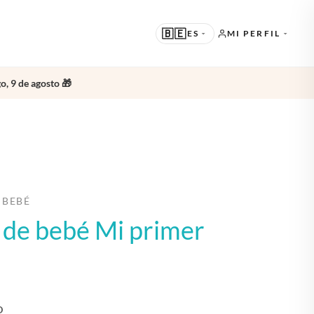
🇧🇪
ES
MI PERFIL
o, 9 de agosto 🎁
SUGERIDO
EN · ENGLISH
OTROS IDIOMAS
NL · NEDERLANDS
DE · DEUTSCH
 BEBÉ
FR · FRANÇAIS
o de bebé Mi primer
ES · ESPAÑOL
O