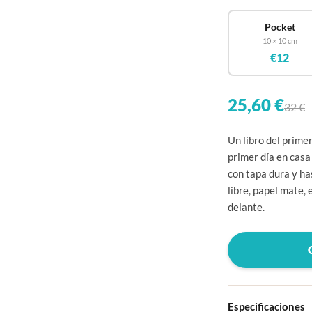
Pocket
10 × 10 cm
€12
25,60 €
32 €
Un libro del prime
primer día en cas
con tapa dura y h
libre, papel mate,
delante.
Especificaciones