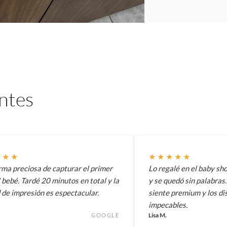
entes
★★★
★★★★★
rma preciosa de capturar el primer
Lo regalé en el baby s
 bebé. Tardé 20 minutos en total y la
y se quedó sin palabras.
 de impresión es espectacular.
siente premium y los di
impecables.
Lisa M.
GOOGLE