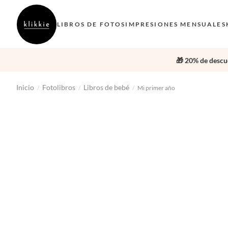
LIBROS DE FOTOS
IMPRESIONES MENSUALES
🎁 20% de descue
Inicio
Fotolibros
Libros de bebé
/
/
/
Mi primer año
‹