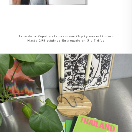
Tapa dura
·
Papel mate premium
·
24 páginas estándar
·
Hasta 298 páginas
·
Entregado en 5 a 7 días