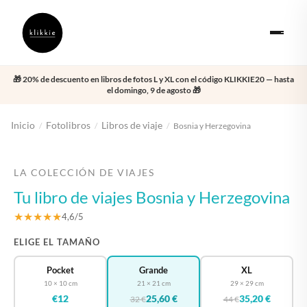
🎁 20% de descuento en libros de fotos L y XL con el código KLIKKIE20 — hasta
el domingo, 9 de agosto 🎁
Inicio
Fotolibros
Libros de viaje
/
/
/
Bosnia y Herzegovina
‹
›
LA COLECCIÓN DE VIAJES
Tu libro de viajes Bosnia y Herzegovina
★★★★★
4,6/5
ELIGE EL TAMAÑO
Pocket
Grande
XL
10 × 10 cm
21 × 21 cm
29 × 29 cm
€12
25,60 €
35,20 €
32 €
44 €