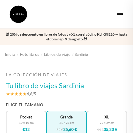
🎁 20% de descuento en libros de fotos L y XL con el código KLIKKIE20 — hasta
el domingo, 9 de agosto 🎁
Inicio
Fotolibros
Libros de viaje
/
/
/
Sardinia
‹
›
LA COLECCIÓN DE VIAJES
Tu libro de viajes Sardinia
★★★★★
4,6/5
ELIGE EL TAMAÑO
Pocket
Grande
XL
10 × 10 cm
21 × 21 cm
29 × 29 cm
€12
25,60 €
35,20 €
32 €
44 €