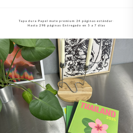
Tapa dura
·
Papel mate premium
·
24 páginas estándar
·
Hasta 298 páginas
·
Entregado en 5 a 7 días