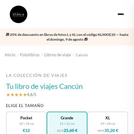
🎁 20% de descuento en libros de fotos L y XL con el código KLIKKIE20 — hasta
el domingo, 9 de agosto 🎁
Inicio
Fotolibros
Libros de viaje
/
/
/
Cancún
‹
›
LA COLECCIÓN DE VIAJES
Tu libro de viajes Cancún
★★★★★
4,6/5
ELIGE EL TAMAÑO
Pocket
Grande
XL
10 × 10 cm
21 × 21 cm
29 × 29 cm
€12
25,60 €
35,20 €
32 €
44 €