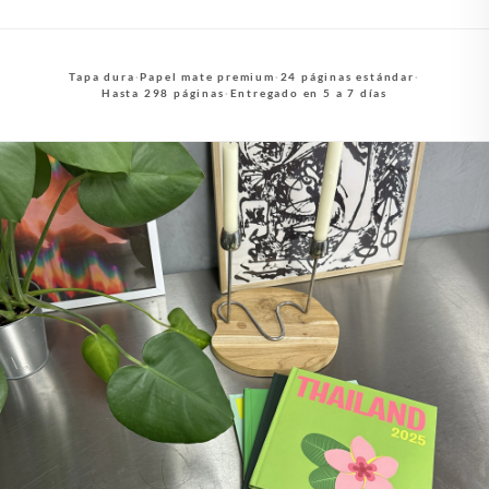
Tapa dura
·
Papel mate premium
·
24 páginas estándar
·
Hasta 298 páginas
·
Entregado en 5 a 7 días