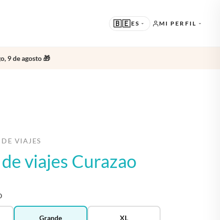
🇧🇪
ES
MI PERFIL
o, 9 de agosto 🎁
SUGERIDO
EN · ENGLISH
OTROS IDIOMAS
NL · NEDERLANDS
DE · DEUTSCH
 DE VIAJES
FR · FRANÇAIS
o de viajes Curazao
ES · ESPAÑOL
O
Grande
XL