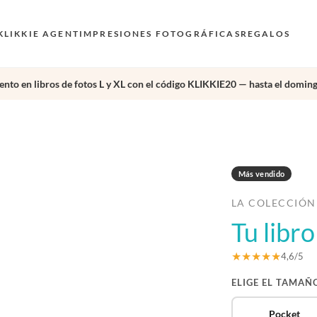
KLIKKIE AGENT
IMPRESIONES FOTOGRÁFICAS
REGALOS
nto en libros de fotos L y XL con el código KLIKKIE20 — hasta el doming
›
Más vendido
LA COLECCIÓN
Tu libr
★★★★★
4,6/5
ELIGE EL TAMAÑ
Pocket