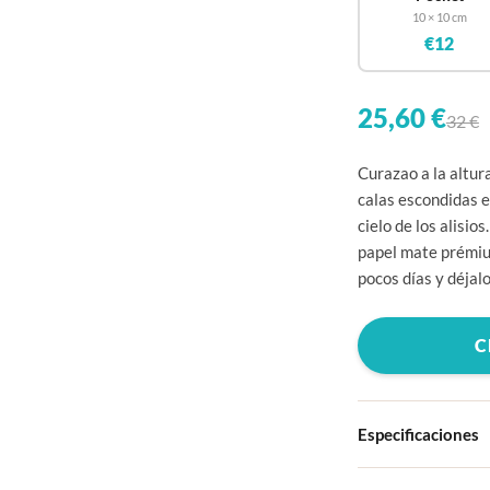
10 × 10 cm
€12
25,60 €
32 €
Curazao a la altur
calas escondidas e
cielo de los alisi
papel mate prémium
pocos días y déjal
C
Especificaciones
Tapa dura