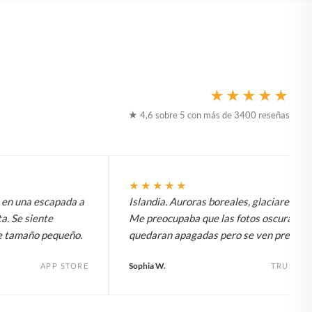
★★★★★
★ 4,6 sobre 5 con más de 3400 reseñas
★★★★★
t en una escapada a
Islandia. Auroras boreales, glaciares, to
a. Se siente
Me preocupaba que las fotos oscuras
e tamaño pequeño.
quedaran apagadas pero se ven preciosa
Sophia W.
APP STORE
TRUSTPI