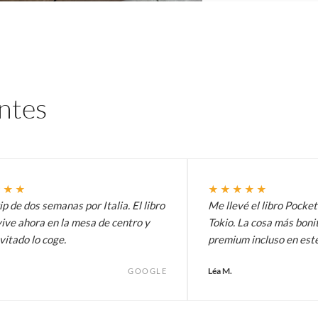
entes
★★★
★★★★★
p de dos semanas por Italia. El libro
Me llevé el libro Pocke
ive ahora en la mesa de centro y
Tokio. La cosa más bonit
vitado lo coge.
premium incluso en est
Léa M.
GOOGLE