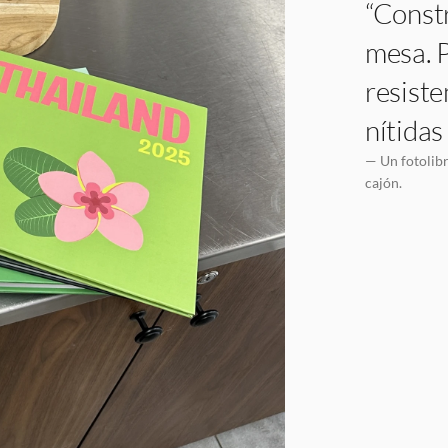
“Constr
mesa. P
resiste
nítidas
— Un fotolibr
cajón.