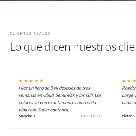
CLIENTES REALES
Lo que dicen nuestros cli
★★★★★
★★
Hice un libro de Bali después de tres
Roadtri
semanas en Ubud, Seminyak y las Gili. Los
Large v
colores se ven exactamente como en la
cada in
vida real. Super contenta.
Marieke D.
Pieter K.
TRUSTPILOT