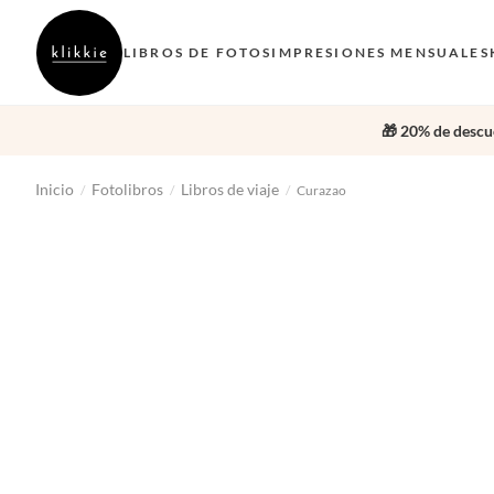
LIBROS DE FOTOS
IMPRESIONES MENSUALES
🎁 20% de descue
Inicio
Fotolibros
Libros de viaje
/
/
/
Curazao
‹