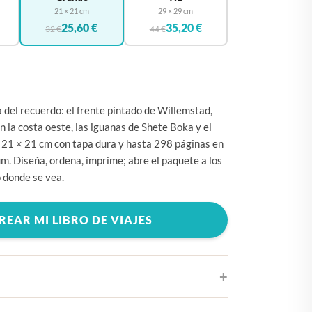
🇧🇪
BÉLGICA
21 × 21 cm
29 × 29 cm
25,60 €
35,20 €
🇩🇪
32 €
44 €
ALEMANIA
🇨🇿
CHEQUIA
🇨🇾
CHIPRE
🇭🇷
CROACIA
a del recuerdo: el frente pintado de Willemstad,
n la costa oeste, las iguanas de Shete Boka y el
🇩🇰
DINAMARCA
os. 21 × 21 cm con tapa dura y hasta 298 páginas en
🇸🇰
ESLOVAQUIA
. Diseña, ordena, imprime; abre el paquete a los
o donde se vea.
🇸🇮
ESLOVENIA
🇪🇸
ESPAÑA
REAR MI LIBRO DE VIAJES
🇺🇸
ESTADOS UNIDOS
🇪🇪
ESTONIA
🇫🇮
FINLANDIA
🇫🇷
FRANCIA