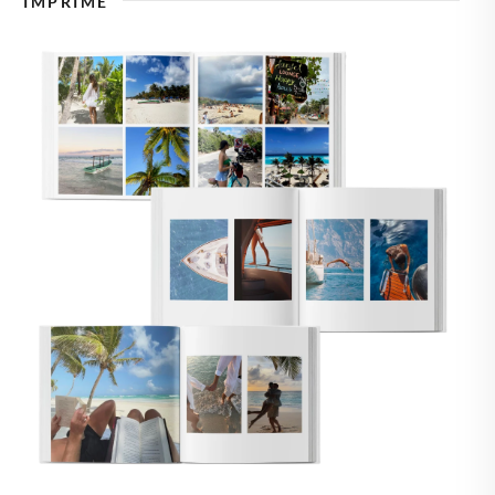
IMPRIME
🇸🇪
SUECIA