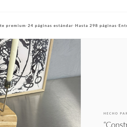
te premium
·
24 páginas estándar
·
Hasta 298 páginas
·
Ent
HECHO PA
“Constr