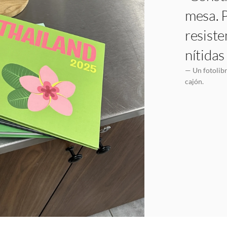
mesa. P
resiste
nítidas
— Un fotolibr
cajón.