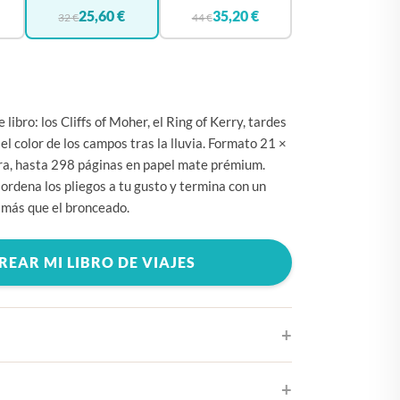
🇧🇪
BÉLGICA
25,60 €
35,20 €
32 €
44 €
🇩🇪
ALEMANIA
🇨🇿
CHEQUIA
🇨🇾
CHIPRE
 libro: los Cliffs of Moher, el Ring of Kerry, tardes
🇭🇷
CROACIA
el color de los campos tras la lluvia. Formato 21 ×
ra, hasta 298 páginas en papel mate prémium.
🇩🇰
DINAMARCA
 ordena los pliegos a tu gusto y termina con un
🇸🇰
ESLOVAQUIA
 más que el bronceado.
🇸🇮
ESLOVENIA
REAR MI LIBRO DE VIAJES
🇪🇸
ESPAÑA
🇺🇸
ESTADOS UNIDOS
🇪🇪
ESTONIA
🇫🇮
FINLANDIA
🇫🇷
FRANCIA
diseños de portada