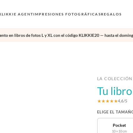
KLIKKIE AGENT
IMPRESIONES FOTOGRÁFICAS
REGALOS
nto en libros de fotos L y XL con el código KLIKKIE20 — hasta el doming
›
LA COLECCIÓN
Tu libro
★★★★★
4,6/5
ELIGE EL TAMAÑ
Pocket
10 × 10 cm