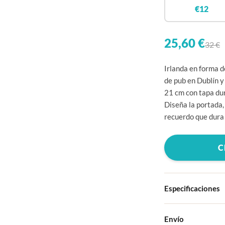
€12
25,60 €
32 €
Irlanda en forma de
de pub en Dublín y 
21 cm con tapa du
Diseña la portada,
recuerdo que dura
C
Especificaciones
Tapa dura
Envío
Elige entre cuatro 