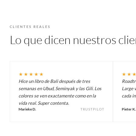
CLIENTES REALES
Lo que dicen nuestros cli
★★★★★
★★
Hice un libro de Bali después de tres
Roadtri
semanas en Ubud, Seminyak y las Gili. Los
Large v
colores se ven exactamente como en la
cada in
vida real. Super contenta.
Marieke D.
Pieter K.
TRUSTPILOT