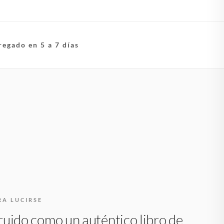
regado en 5 a 7 días
RA LUCIRSE
uido como un auténtico libro de