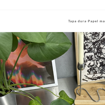
Tapa dura
·
Papel ma