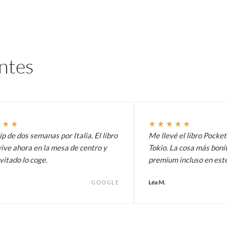
entes
★★★
★★★★★
p de dos semanas por Italia. El libro
Me llevé el libro Pocke
ive ahora en la mesa de centro y
Tokio. La cosa más bonit
vitado lo coge.
premium incluso en est
Léa M.
GOOGLE