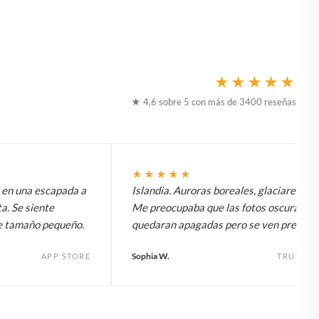
★★★★★
★ 4,6 sobre 5 con más de 3400 reseñas
★★★★★
t en una escapada a
Islandia. Auroras boreales, glaciares, to
a. Se siente
Me preocupaba que las fotos oscuras
e tamaño pequeño.
quedaran apagadas pero se ven preciosa
Sophia W.
APP STORE
TRUSTPI