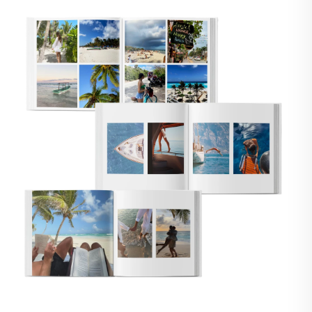
🇸🇪
SUECIA