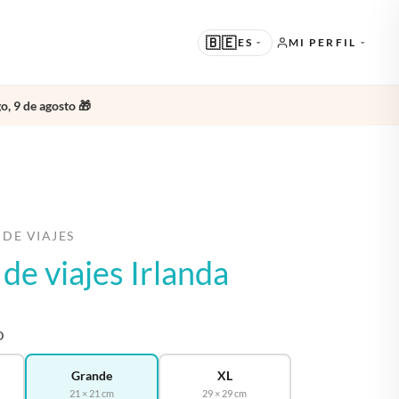
🇧🇪
ES
MI PERFIL
o, 9 de agosto 🎁
SUGERIDO
EN · ENGLISH
OTROS IDIOMAS
NL · NEDERLANDS
DE · DEUTSCH
 DE VIAJES
 de viajes Irlanda
FR · FRANÇAIS
ES · ESPAÑOL
O
Grande
XL
21 × 21 cm
29 × 29 cm