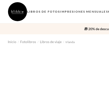
LIBROS DE FOTOS
IMPRESIONES MENSUALES
🎁 20% de descue
Inicio
Fotolibros
Libros de viaje
/
/
/
Irlanda
‹