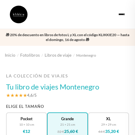
🎁 20% de descuento en libros de fotos L y XL con el código KLIKKIE20 — hasta
el domingo, 16 de agosto 🎁
Inicio
Fotolibros
Libros de viaje
/
/
/
Montenegro
‹
›
LA COLECCIÓN DE VIAJES
Tu libro de viajes Montenegro
★★★★★
4,6/5
ELIGE EL TAMAÑO
Pocket
Grande
XL
10 × 10 cm
21 × 21 cm
29 × 29 cm
€12
25,60 €
35,20 €
32 €
44 €