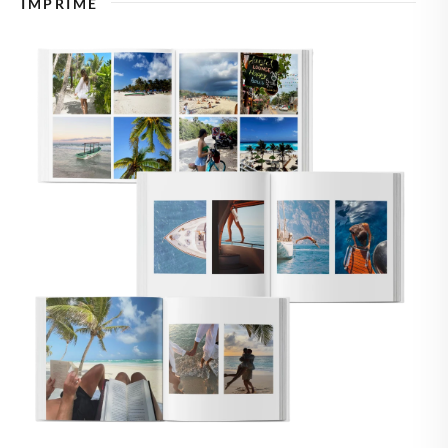
IMPRIME
🇸🇪
SUECIA