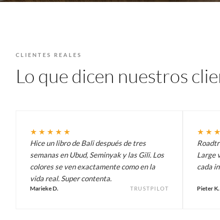
CLIENTES REALES
Lo que dicen nuestros cli
★★★★★
★★
Hice un libro de Bali después de tres
Roadtri
semanas en Ubud, Seminyak y las Gili. Los
Large v
colores se ven exactamente como en la
cada in
vida real. Super contenta.
Marieke D.
Pieter K.
TRUSTPILOT