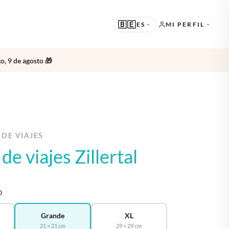
🇧🇪
ES
MI PERFIL
o, 9 de agosto 🎁
SUGERIDO
EN · ENGLISH
OTROS IDIOMAS
NL · NEDERLANDS
DE · DEUTSCH
 DE VIAJES
 de viajes Zillertal
FR · FRANÇAIS
ES · ESPAÑOL
O
Grande
XL
21 × 21 cm
29 × 29 cm