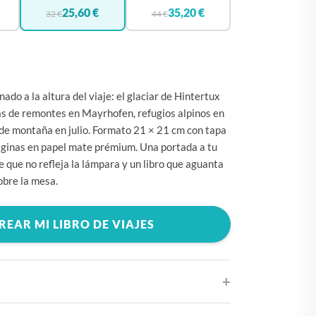
🇧🇪
BÉLGICA
25,60 €
35,20 €
32 €
44 €
🇩🇪
ALEMANIA
🇨🇿
CHEQUIA
🇨🇾
CHIPRE
nado a la altura del viaje: el glaciar de Hintertux
🇭🇷
CROACIA
s de remontes en Mayrhofen, refugios alpinos en
 de montaña en julio. Formato 21 × 21 cm con tapa
🇩🇰
DINAMARCA
áginas en papel mate prémium. Una portada a tu
🇸🇰
ESLOVAQUIA
 que no refleja la lámpara y un libro que aguanta
obre la mesa.
🇸🇮
ESLOVENIA
🇪🇸
ESPAÑA
REAR MI LIBRO DE VIAJES
🇺🇸
ESTADOS UNIDOS
🇪🇪
ESTONIA
🇫🇮
FINLANDIA
🇫🇷
FRANCIA