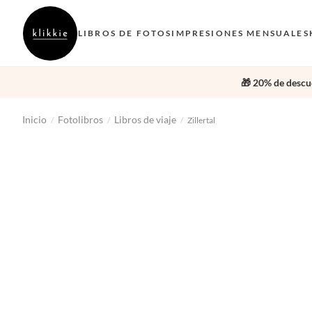
LIBROS DE FOTOS
IMPRESIONES MENSUALES
🎁 20% de descue
Inicio
Fotolibros
Libros de viaje
/
/
/
Zillertal
‹