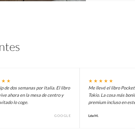
entes
★★★
★★★★★
p de dos semanas por Italia. El libro
Me llevé el libro Pocke
ive ahora en la mesa de centro y
Tokio. La cosa más bonit
vitado lo coge.
premium incluso en est
Léa M.
GOOGLE