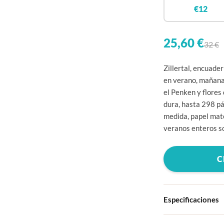
€12
25,60 €
32 €
Zillertal, encuader
en verano, mañana
el Penken y flores
dura, hasta 298 p
medida, papel mate
veranos enteros s
C
Especificaciones
Tapa dura