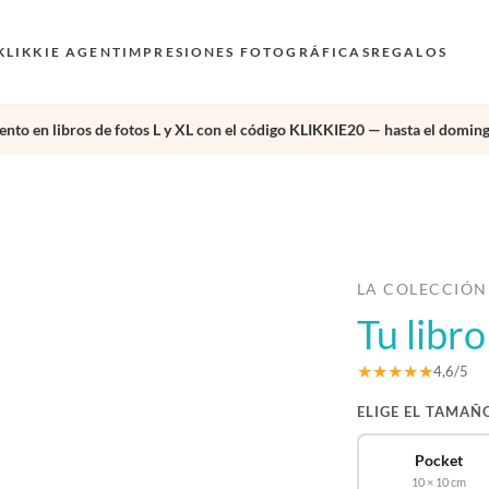
KLIKKIE AGENT
IMPRESIONES FOTOGRÁFICAS
REGALOS
nto en libros de fotos L y XL con el código KLIKKIE20 — hasta el doming
›
LA COLECCIÓN
Tu libro
★★★★★
4,6/5
ELIGE EL TAMAÑ
Pocket
10 × 10 cm