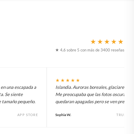
★★★★★
★ 4,6 sobre 5 con más de 3400 reseñas
★★★★★
t en una escapada a
Islandia. Auroras boreales, glaciares, to
a. Se siente
Me preocupaba que las fotos oscuras
e tamaño pequeño.
quedaran apagadas pero se ven preciosa
Sophia W.
APP STORE
TRUSTPI