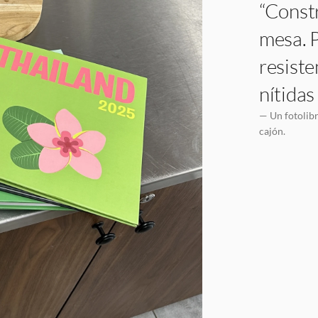
“Constr
mesa. P
resiste
nítidas
— Un fotolibr
cajón.