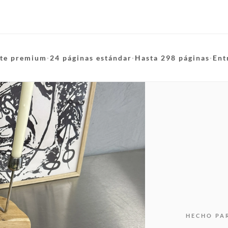
te premium
·
24 páginas estándar
·
Hasta 298 páginas
·
Ent
HECHO PA