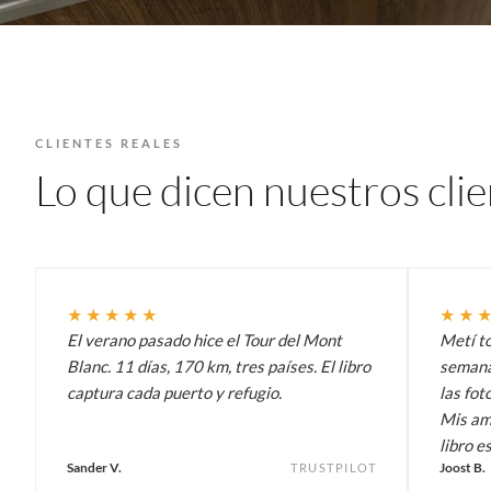
CLIENTES REALES
Lo que dicen nuestros cli
★★★★★
★★
El verano pasado hice el Tour del Mont
Metí t
Blanc. 11 días, 170 km, tres países. El libro
semana 
captura cada puerto y refugio.
las fot
Mis am
libro es
Sander V.
Joost B.
TRUSTPILOT