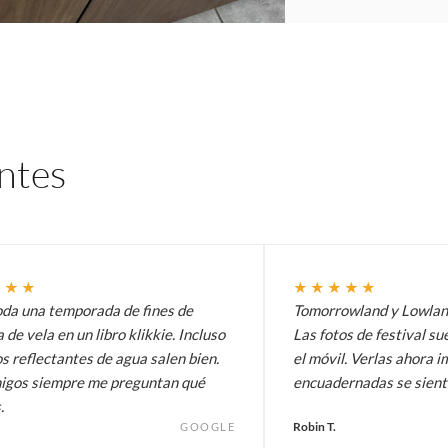
entes
★★★
★★★★★
oda una temporada de fines de
Tomorrowland y Lowlands
de vela en un libro klikkie. Incluso
Las fotos de festival su
os reflectantes de agua salen bien.
el móvil. Verlas ahora 
igos siempre me preguntan qué
encuadernadas se siente
.
Robin T.
GOOGLE