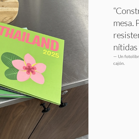
“Constr
mesa. P
resiste
nítidas
— Un fotolibr
cajón.