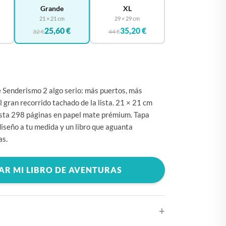
🇧🇪
BÉLGICA
Grande
XL
21 × 21 cm
29 × 29 cm
🇩🇪
ALEMANIA
25,60 €
35,20 €
32 €
44 €
🇨🇿
CHEQUIA
🇨🇾
CHIPRE
🇭🇷
CROACIA
 Senderismo 2 algo serio: más puertos, más
🇩🇰
DINAMARCA
el gran recorrido tachado de la lista. 21 × 21 cm
🇸🇰
ESLOVAQUIA
asta 298 páginas en papel mate prémium. Tapa
diseño a tu medida y un libro que aguanta
🇸🇮
ESLOVENIA
as.
🇪🇸
ESPAÑA
🇺🇸
ESTADOS UNIDOS
AR MI LIBRO DE AVENTURAS
🇪🇪
ESTONIA
🇫🇮
FINLANDIA
🇫🇷
FRANCIA