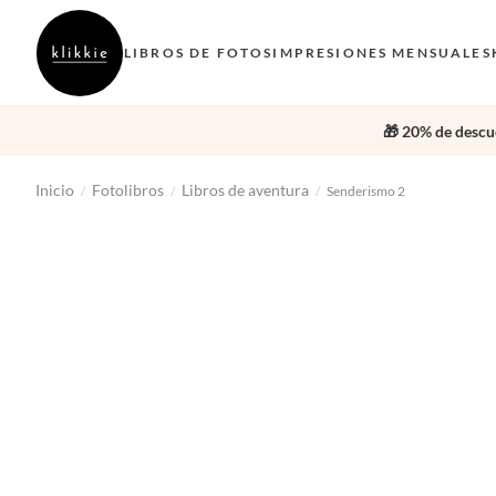
LIBROS DE FOTOS
IMPRESIONES MENSUALES
🎁 20% de descue
Inicio
Fotolibros
Libros de aventura
/
/
/
Senderismo 2
‹