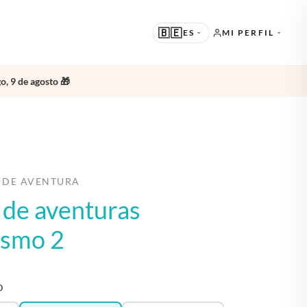
🇧🇪
ES
MI PERFIL
o, 9 de agosto 🎁
SUGERIDO
EN · ENGLISH
OTROS IDIOMAS
NL · NEDERLANDS
DE · DEUTSCH
 DE AVENTURA
o de aventuras
FR · FRANÇAIS
ES · ESPAÑOL
ismo 2
O