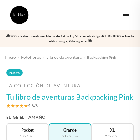
🎁 20% de descuento en libros de fotos L y XL con el código KLIKKIE20 — hasta
el domingo, 9 de agosto 🎁
Inicio
Fotolibros
Libros de aventura
/
/
/
Backpacking Pink
‹
›
Nuevo
LA COLECCIÓN DE AVENTURA
Tu libro de aventuras Backpacking Pink
★★★★★
4,6/5
ELIGE EL TAMAÑO
Pocket
Grande
XL
10 × 10 cm
21 × 21 cm
29 × 29 cm