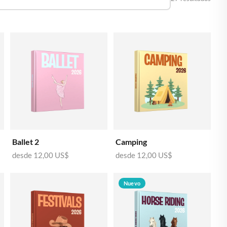
🇧🇪
BÉLGICA
🇩🇪
ALEMANIA
🇨🇿
CHEQUIA
🇨🇾
CHIPRE
🇭🇷
CROACIA
🇩🇰
DINAMARCA
🇸🇰
ESLOVAQUIA
🇸🇮
ESLOVENIA
Ballet 2
Camping
🇪🇸
ESPAÑA
desde
12,00 US$
desde
12,00 US$
🇺🇸
ESTADOS UNIDOS
Nuevo
🇪🇪
ESTONIA
🇫🇮
FINLANDIA
🇫🇷
FRANCIA