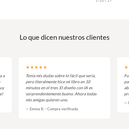
1–20 / 27
Lo que dicen nuestros clientes
★★★★★
★
a a
Tenía mis dudas sobre lo fácil que sería,
Fu
s
pero literalmente hice mi libro en 10
pa
muy
minutos en el tren. El diseño con IA es
ab
e!
sorprendentemente bueno. Ahora todas
pr
mis amigas quieren uno.
— 
— Emma R. · Compra verificada