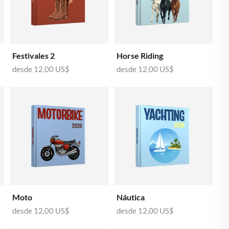
🇬🇷
GRECIA
🇭🇺
HUNGRÍA
🇮🇪
IRLANDA
Festivales 2
Horse Riding
🇮🇹
desde
12,00 US$
desde
12,00 US$
ITALIA
🇱🇻
LETONIA
🇱🇹
LITUANIA
🇱🇺
LUXEMBURGO
🇲🇹
MALTA
🇳🇱
PAÍSES BAJOS
🇵🇱
POLONIA
Moto
Náutica
🇵🇹
PORTUGAL
desde
12,00 US$
desde
12,00 US$
🇬🇧
REINO UNIDO