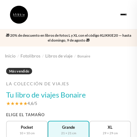
🎁 20% de descuento en libros de fotos L y XL con el código KLIKKIE20 — hasta
el domingo, 9 de agosto 🎁
Inicio
Fotolibros
Libros de viaje
/
/
/
Bonaire
‹
›
Más vendido
LA COLECCIÓN DE VIAJES
Tu libro de viajes Bonaire
★★★★★
4,6/5
ELIGE EL TAMAÑO
Pocket
Grande
XL
10 × 10 cm
21 × 21 cm
29 × 29 cm