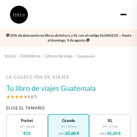
🎁 20% de descuento en libros de fotos L y XL con el código KLIKKIE20 — hasta
el domingo, 9 de agosto 🎁
Inicio
Fotolibros
Libros de viaje
/
/
/
Guatemala
‹
›
LA COLECCIÓN DE VIAJES
Tu libro de viajes Guatemala
★★★★★
4,6/5
ELIGE EL TAMAÑO
Pocket
Grande
XL
10 × 10 cm
21 × 21 cm
29 × 29 cm
€12
25,60 €
35,20 €
32 €
44 €