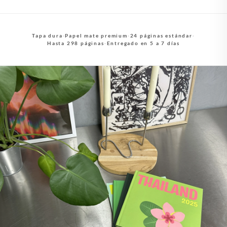
Tapa dura
·
Papel mate premium
·
24 páginas estándar
·
Hasta 298 páginas
·
Entregado en 5 a 7 días