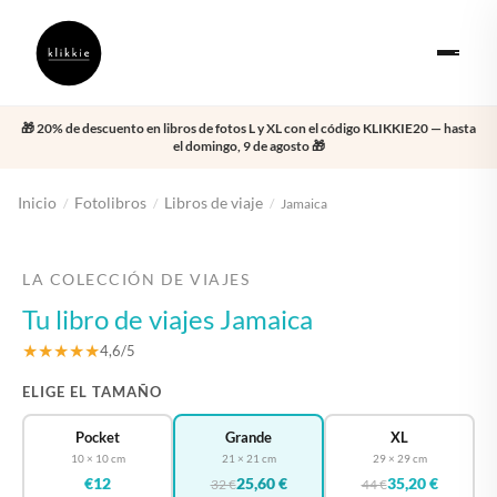
🎁 20% de descuento en libros de fotos L y XL con el código KLIKKIE20 — hasta
el domingo, 9 de agosto 🎁
Inicio
Fotolibros
Libros de viaje
/
/
/
Jamaica
‹
›
LA COLECCIÓN DE VIAJES
Tu libro de viajes Jamaica
★★★★★
4,6/5
ELIGE EL TAMAÑO
Pocket
Grande
XL
10 × 10 cm
21 × 21 cm
29 × 29 cm
€12
25,60 €
35,20 €
32 €
44 €