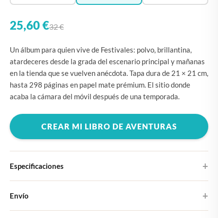
25,60 €
32 €
Un álbum para quien vive de Festivales: polvo, brillantina,
atardeceres desde la grada del escenario principal y mañanas
en la tienda que se vuelven anécdota. Tapa dura de 21 × 21 cm,
hasta 298 páginas en papel mate prémium. El sitio donde
acaba la cámara del móvil después de una temporada.
CREAR MI LIBRO DE AVENTURAS
Especificaciones
Tapa dura
Envío
Elige entre cuatro diseños de portada
Recibirás tu fotolibro Large en 5-7 días laborables. Llega como