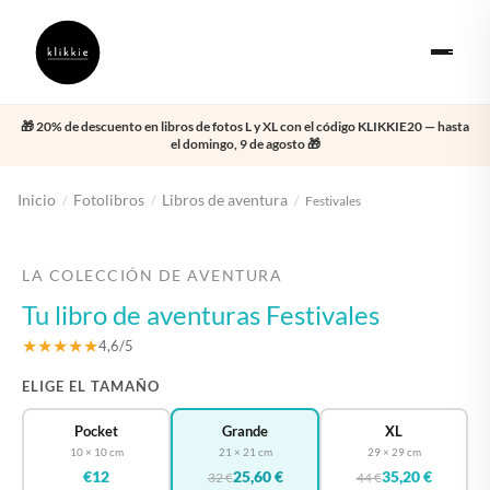
🎁 20% de descuento en libros de fotos L y XL con el código KLIKKIE20 — hasta
el domingo, 9 de agosto 🎁
Inicio
Fotolibros
Libros de aventura
/
/
/
Festivales
‹
›
LA COLECCIÓN DE AVENTURA
Tu libro de aventuras Festivales
★★★★★
4,6/5
ELIGE EL TAMAÑO
Pocket
Grande
XL
10 × 10 cm
21 × 21 cm
29 × 29 cm
€12
25,60 €
35,20 €
32 €
44 €