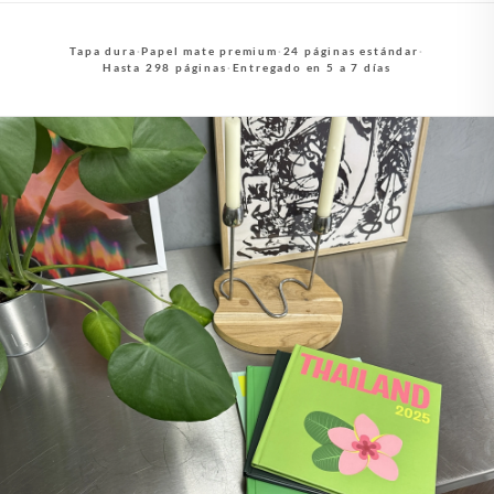
Tapa dura
·
Papel mate premium
·
24 páginas estándar
·
Hasta 298 páginas
·
Entregado en 5 a 7 días