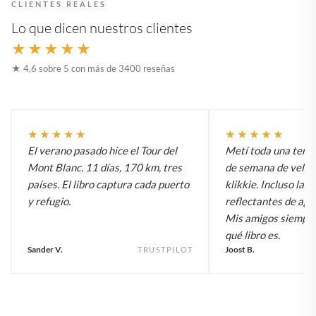
CLIENTES REALES
Lo que dicen nuestros clientes
★★★★★
★ 4,6 sobre 5 con más de 3400 reseñas
★★★★★
★★★★★
El verano pasado hice el Tour del
Metí toda una temp
Mont Blanc. 11 días, 170 km, tres
de semana de vela e
países. El libro captura cada puerto
klikkie. Incluso las 
y refugio.
reflectantes de agu
Mis amigos siempr
qué libro es.
Sander V.
Joost B.
TRUSTPILOT