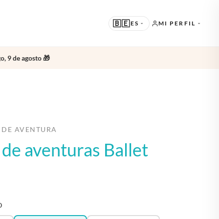
🇧🇪
ES
MI PERFIL
o, 9 de agosto 🎁
SUGERIDO
EN · ENGLISH
OTROS IDIOMAS
NL · NEDERLANDS
DE · DEUTSCH
 DE AVENTURA
o de aventuras Ballet
FR · FRANÇAIS
ES · ESPAÑOL
O