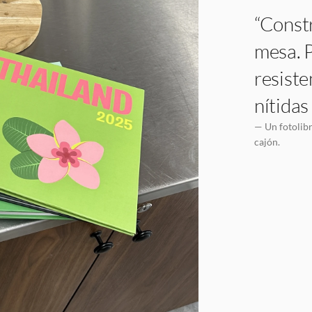
“Constr
mesa. P
resiste
nítidas
— Un fotolibr
cajón.