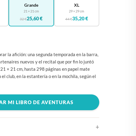
🇧🇪
BÉLGICA
Grande
XL
21 × 21 cm
29 × 29 cm
🇩🇪
ALEMANIA
25,60 €
35,20 €
32 €
44 €
🇨🇿
CHEQUIA
🇨🇾
CHIPRE
🇭🇷
CROACIA
brar la afición: una segunda temporada en la barra,
🇩🇰
DINAMARCA
tenaires nuevos y el recital que por fin lo juntó
🇸🇰
ESLOVAQUIA
 21 × 21 cm, hasta 298 páginas en papel mate
l club, en la estantería o en la mochila, según el
🇸🇮
ESLOVENIA
🇪🇸
ESPAÑA
🇺🇸
ESTADOS UNIDOS
AR MI LIBRO DE AVENTURAS
🇪🇪
ESTONIA
🇫🇮
FINLANDIA
🇫🇷
FRANCIA