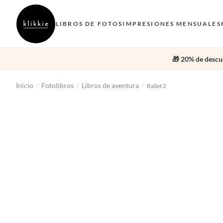
LIBROS DE FOTOS
IMPRESIONES MENSUALES
🎁 20% de descue
Inicio
Fotolibros
Libros de aventura
/
/
/
Ballet 2
‹