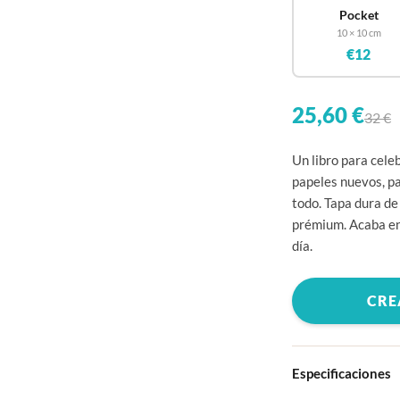
Pocket
10 × 10 cm
€12
25,60 €
32 €
Un libro para cele
papeles nuevos, par
todo. Tapa dura de
prémium. Acaba en e
día.
CRE
Especificaciones