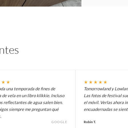
entes
★★★
★★★★★
oda una temporada de fines de
Tomorrowland y Lowlands
de vela en un libro klikkie. Incluso
Las fotos de festival su
os reflectantes de agua salen bien.
el móvil. Verlas ahora 
igos siempre me preguntan qué
encuadernadas se siente
.
Robin T.
GOOGLE