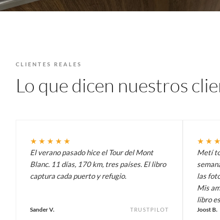
CLIENTES REALES
Lo que dicen nuestros cli
★★★★★
★★
El verano pasado hice el Tour del Mont
Metí t
Blanc. 11 días, 170 km, tres países. El libro
semana 
captura cada puerto y refugio.
las fot
Mis am
libro es
Sander V.
Joost B.
TRUSTPILOT