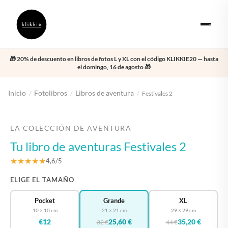
🎁 20% de descuento en libros de fotos L y XL con el código KLIKKIE20 — hasta
el domingo, 16 de agosto 🎁
Inicio
Fotolibros
Libros de aventura
/
/
/
Festivales 2
‹
›
LA COLECCIÓN DE AVENTURA
Tu libro de aventuras Festivales 2
★★★★★
4,6/5
ELIGE EL TAMAÑO
Pocket
Grande
XL
10 × 10 cm
21 × 21 cm
29 × 29 cm
€12
25,60 €
35,20 €
32 €
44 €