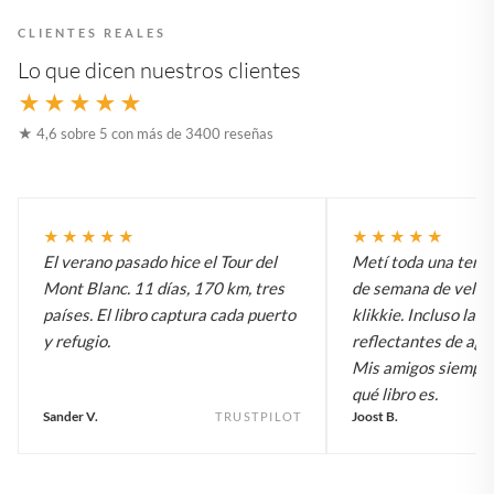
CLIENTES REALES
Lo que dicen nuestros clientes
★★★★★
★ 4,6 sobre 5 con más de 3400 reseñas
★★★★★
★★★★★
El verano pasado hice el Tour del
Metí toda una temp
Mont Blanc. 11 días, 170 km, tres
de semana de vela e
países. El libro captura cada puerto
klikkie. Incluso las 
y refugio.
reflectantes de agu
Mis amigos siempr
qué libro es.
Sander V.
Joost B.
TRUSTPILOT