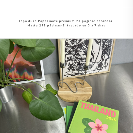
Tapa dura
·
Papel mate premium
·
24 páginas estándar
·
Hasta 298 páginas
·
Entregado en 5 a 7 días