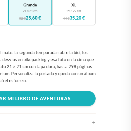
🇧🇪
BÉLGICA
Grande
XL
21 × 21 cm
29 × 29 cm
🇩🇪
ALEMANIA
25,60 €
35,20 €
32 €
44 €
🇨🇿
CHEQUIA
🇨🇾
CHIPRE
🇭🇷
CROACIA
l mate: la segunda temporada sobre la bici, los
🇩🇰
DINAMARCA
s desvíos en bikepacking y esa foto en la cima que
🇸🇰
ESLOVAQUIA
ato 21 × 21 cm con tapa dura, hasta 298 páginas
mium. Personaliza la portada y queda con un álbum
🇸🇮
ESLOVENIA
só el esfuerzo.
🇪🇸
ESPAÑA
🇺🇸
ESTADOS UNIDOS
AR MI LIBRO DE AVENTURAS
🇪🇪
ESTONIA
🇫🇮
FINLANDIA
🇫🇷
FRANCIA