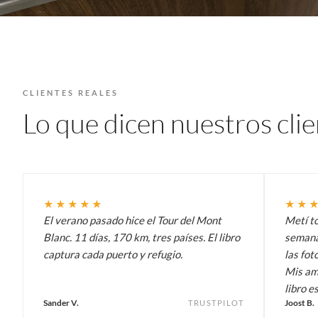
CLIENTES REALES
Lo que dicen nuestros cli
★★★★★
★★
El verano pasado hice el Tour del Mont
Metí t
Blanc. 11 días, 170 km, tres países. El libro
semana 
captura cada puerto y refugio.
las fot
Mis am
libro es
Sander V.
Joost B.
TRUSTPILOT