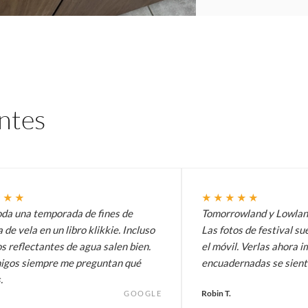
entes
★★★
★★★★★
oda una temporada de fines de
Tomorrowland y Lowlands
de vela en un libro klikkie. Incluso
Las fotos de festival su
os reflectantes de agua salen bien.
el móvil. Verlas ahora 
igos siempre me preguntan qué
encuadernadas se siente
.
Robin T.
GOOGLE