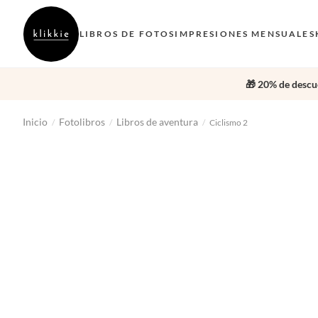
LIBROS DE FOTOS
IMPRESIONES MENSUALES
🎁 20% de descue
Inicio
Fotolibros
Libros de aventura
/
/
/
Ciclismo 2
‹