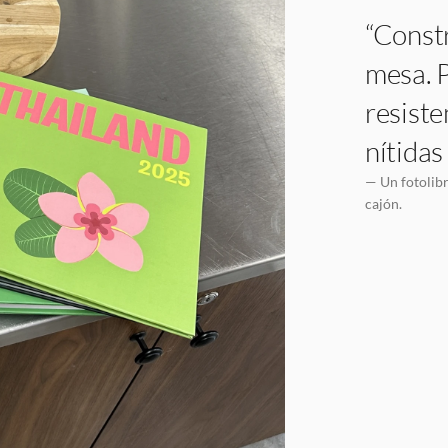
“Constr
mesa. P
resiste
nítidas
— Un fotolibr
cajón.