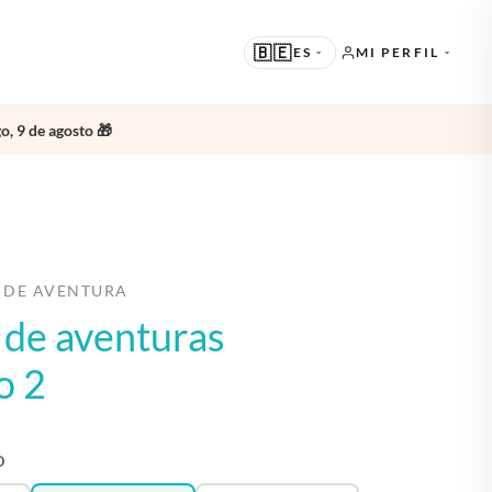
🇧🇪
ES
MI PERFIL
o, 9 de agosto 🎁
SUGERIDO
EN · ENGLISH
OTROS IDIOMAS
NL · NEDERLANDS
DE · DEUTSCH
 DE AVENTURA
o de aventuras
FR · FRANÇAIS
ES · ESPAÑOL
o 2
O