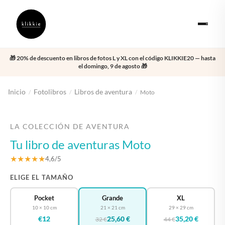
🎁 20% de descuento en libros de fotos L y XL con el código KLIKKIE20 — hasta
el domingo, 9 de agosto 🎁
Inicio
Fotolibros
Libros de aventura
/
/
/
Moto
‹
›
LA COLECCIÓN DE AVENTURA
Tu libro de aventuras Moto
★★★★★
4,6/5
ELIGE EL TAMAÑO
Pocket
Grande
XL
10 × 10 cm
21 × 21 cm
29 × 29 cm
€12
25,60 €
35,20 €
32 €
44 €