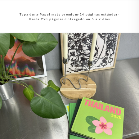
Tapa dura
·
Papel mate premium
·
24 páginas estándar
·
Hasta 298 páginas
·
Entregado en 5 a 7 días