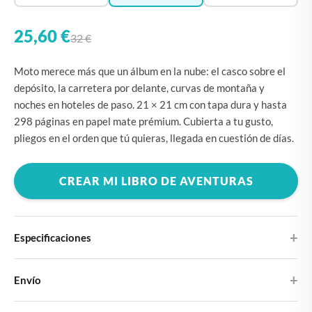
25,60 €
32 €
Moto merece más que un álbum en la nube: el casco sobre el
depósito, la carretera por delante, curvas de montaña y
noches en hoteles de paso. 21 × 21 cm con tapa dura y hasta
298 páginas en papel mate prémium. Cubierta a tu gusto,
pliegos en el orden que tú quieras, llegada en cuestión de días.
CREAR MI LIBRO DE AVENTURAS
Especificaciones
Tapa dura
Envío
Elige entre cuatro diseños de portada
Recibirás tu fotolibro Large en 5-7 días laborables. Llega como